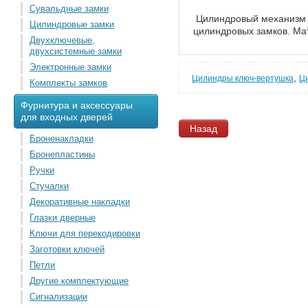
Сувальдные замки
Цилиндровый механизм V
Цилиндровые замки
цилиндровых замков. Мат
Двухключевые,
двухсистемные замки
Электронные замки
,
Цилиндры ключ-вертушка
Ц
Комплекты замков
Фурнитура и аксессуары
для входных дверей
Назад
Броненакладки
Бронепластины
Ручки
Стучалки
Декоративные накладки
Глазки дверные
Ключи для перекодировки
Заготовки ключей
Петли
Другие комплектующие
Сигнализации