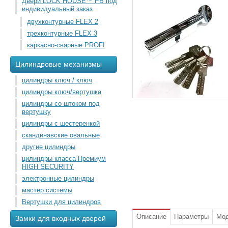
Двери LOCK HOUSE™ РБ под
индивидуальный заказ
двухконтурные FLEX 2
трехконтурные FLEX 3
каркасно-сварные PROFI
Цилиндровые механизмы
цилиндры ключ / ключ
цилиндры ключ/вертушка
цилиндры со штоком под
вертушку
цилиндры с шестеренкой
скандинавские овальные
другие цилиндры
цилиндры класса Премиум
HIGH SECURITY
электронные цилиндры
мастер системы
Вертушки для цилиндров
Описание
Параметры
Мо
Замки для входных дверей