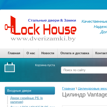
Главная
О нас
Новости
Оплата и доставка
Контак
Корзина пуста
Главная
 \ 
Цилиндровые мех
Входные двери
Цилиндр Vantage
Двери серийные РБ (в
наличии)