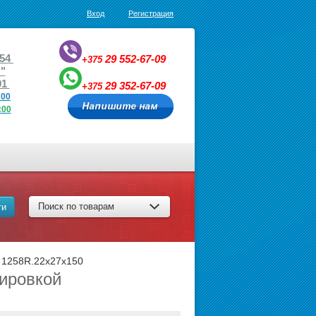
Вход
Регистрация
,54
29
552-67-09
+375
"
1
29
352-67-09
+375
:00
7:00
Поиск по товарам
ти
 1258R.22х27х150
лировкой