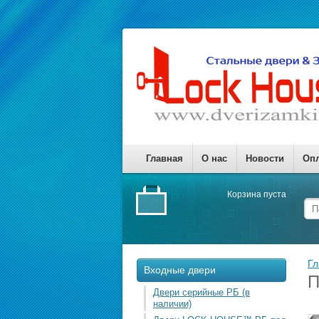
Главная
О нас
Новости
Опл
Корзина пуста
Гл
Входные двери
П
Двери серийные РБ (в
наличии)