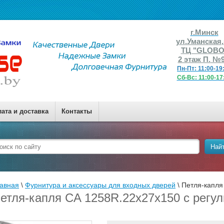
г.Минск
ул.Уманская
ТЦ "GLOBO
2 этаж П.
№9
Пн-Пт: 11:00-19
​​​​Сб-Вс: 11:00-1
ата и доставка
Контакты
Най
авная
 \ 
Фурнитура и аксессуары для входных дверей
 \ 
Петля-капля
етля-капля CA 1258R.22х27х150 с регу