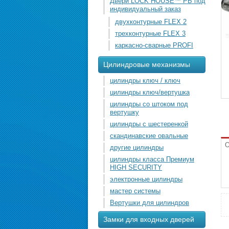
Двери LOCK HOUSE™ РБ под
индивидуальный заказ
двухконтурные FLEX 2
трехконтурные FLEX 3
каркасно-сварные PROFI
Цилиндровые механизмы
цилиндры ключ / ключ
цилиндры ключ/вертушка
цилиндры со штоком под
вертушку
цилиндры с шестеренкой
скандинавские овальные
О
другие цилиндры
цилиндры класса Премиум
HIGH SECURITY
электронные цилиндры
мастер системы
Вертушки для цилиндров
Замки для входных дверей