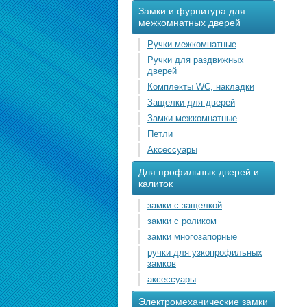
Замки и фурнитура для
межкомнатных дверей
Ручки межкомнатные
Ручки для раздвижных
дверей
Комплекты WC, накладки
Защелки для дверей
Замки межкомнатные
Петли
Аксессуары
Для профильных дверей и
калиток
замки с защелкой
замки с роликом
замки многозапорные
ручки для узкопрофильных
замков
аксессуары
Электромеханические замки