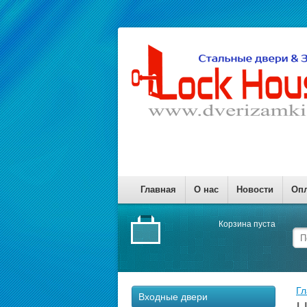
Главная
О нас
Новости
Опл
Корзина пуста
Гл
Входные двери