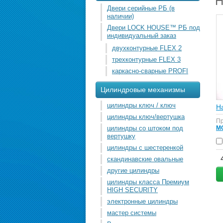
Н
Двери серийные РБ (в
наличии)
Двери LOCK HOUSE™ РБ под
индивидуальный заказ
двухконтурные FLEX 2
трехконтурные FLEX 3
каркасно-сварные PROFI
Цилиндровые механизмы
цилиндры ключ / ключ
Н
цилиндры ключ/вертушка
Пр
цилиндры со штоком под
M
вертушку
цилиндры с шестеренкой
скандинавские овальные
другие цилиндры
цилиндры класса Премиум
HIGH SECURITY
электронные цилиндры
мастер системы