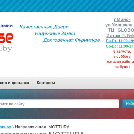
г.Минск
ул.Уманская
ТЦ "GLOBO
2 этаж П.
№9
Пн-Пт: 11:00-19
​​​​Сб-Вс: 11:00-1
8 августа,
в субботу,
магазин работа
не будет
ата и доставка
Контакты
Най
авная
 \ 
Направляющая  MOTTURA