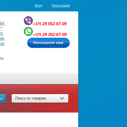
Вход
Регистрация
,54
29
552-67-09
+375
"
1
29
352-67-09
+375
:00
7:00
ть
Поиск по товарам
ти