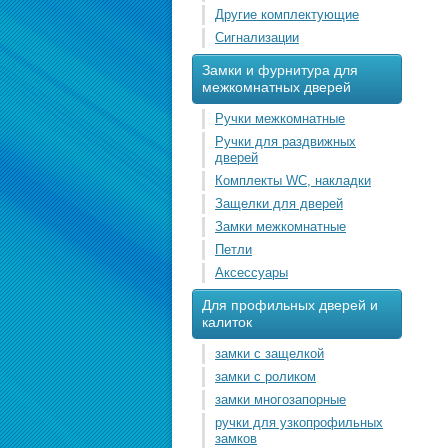
Другие комплектующие
Сигнализации
Замки и фурнитура для
межкомнатных дверей
Ручки межкомнатные
Ручки для раздвижных
дверей
Комплекты WC, накладки
Защелки для дверей
Замки межкомнатные
Петли
Аксессуары
Для профильных дверей и
калиток
замки с защелкой
замки с роликом
замки многозапорные
ручки для узкопрофильных
замков